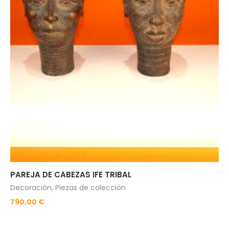
PAREJA DE CABEZAS IFE TRIBAL
Pa
Decoración
,
Piezas de colección
Pi
790,00
€
24