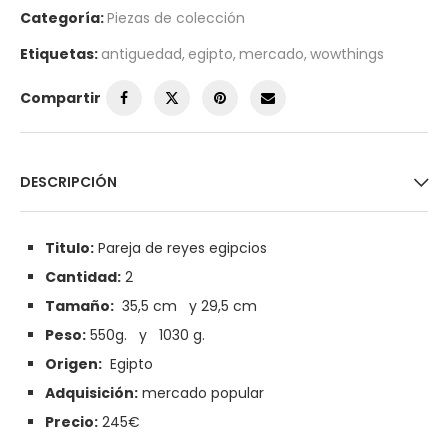
Categoría:
Piezas de colección
Etiquetas:
antiguedad
,
egipto
,
mercado
,
wowthings
Compartir
DESCRIPCIÓN
Titulo:
Pareja de reyes egipcios
Cantidad:
2
Tamaño:
35,5 cm y 29,5 cm
Peso:
550g. y 1030 g.
Origen:
Egipto
Adquisición:
mercado popular
Precio:
245€